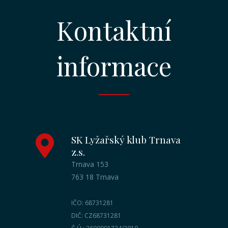
Kontaktní
informace
SK Lyžařský klub Trnava
z.s.
Trnava 153
763 18 Trnava
IČO: 68731281
DIČ: CZ68731281