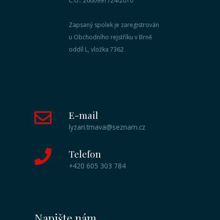
Č.Ú.: 2600991724/2010
Zapsaný spolek je zaregistrován
u Obchodního rejstříku v Brně
oddíl L, vložka 7362
E-mail
lyzari.trnava@seznam.cz
Telefon
+420 605 303 784
Napište nám